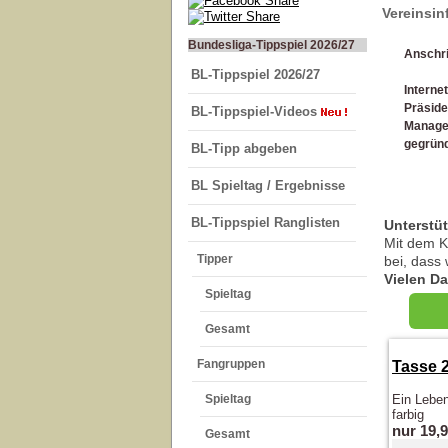
Vereinsin
Bundesliga-Tippspiel 2026/27
Anschri
BL-Tippspiel 2026/27
Internet
Präside
BL-Tippspiel-Videos
Manage
gegründ
BL-Tipp abgeben
BL Spieltag / Ergebnisse
BL-Tippspiel Ranglisten
Unterstüt
Mit dem Ka
Tipper
bei, dass 
Vielen Da
Spieltag
Gesamt
Fangruppen
Tasse 2
Spieltag
Ein Leben
farbig
nur 19,9
Gesamt