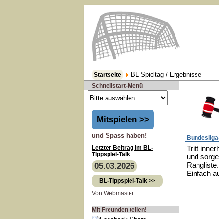
BL Spieltag / Ergebnisse
Startseite
Schnellstart-Menü
Mitspielen >>
und Spass haben!
Bundesliga-
Letzter Beitrag im BL-
Tritt inne
Tippspiel-Talk
und sorge
Rangliste.
05.03.2026
Einfach au
BL-Tippspiel-Talk >>
Von Webmaster
Mit Freunden teilen!