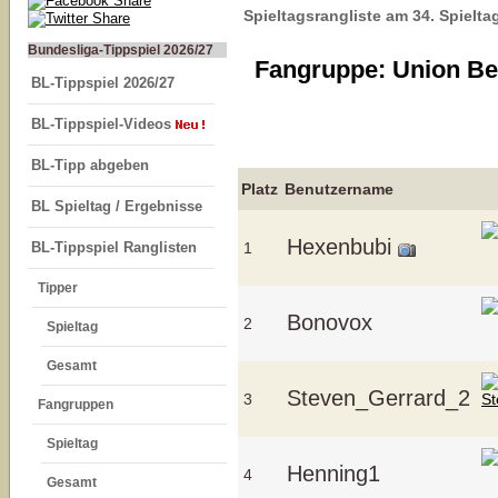
Spieltagsrangliste am 34. Spiel
Bundesliga-Tippspiel 2026/27
Fangruppe: Union Be
BL-Tippspiel 2026/27
BL-Tippspiel-Videos
BL-Tipp abgeben
Platz
Benutzername
BL Spieltag / Ergebnisse
Hexenbubi
1
BL-Tippspiel Ranglisten
Tipper
Bonovox
2
Spieltag
Gesamt
Steven_Gerrard_2
3
Fangruppen
Spieltag
Henning1
4
Gesamt