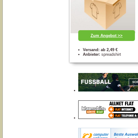
Zum Angebot >>
Versand: ab 2,49 €
Anbieter:
spreadshirt