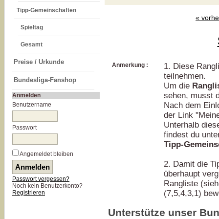
Tipp-Gemeinschaften
« vorhe
Spieltag
Gesamt
Preise / Urkunde
Anmerkung :
1. Diese Rangl
teilnehmen.
Bundesliga-Fanshop
Um die
Rangli
sehen, musst d
Anmelden
Nach dem Einl
Benutzername
der Link "Mein
Unterhalb die
Passwort
findest du unt
Tipp-Gemeins
Angemeldet bleiben
2. Damit die T
überhaupt vergl
Passwort vergessen?
Rangliste (sie
Noch kein Benutzerkonto?
(7,5,4,3,1) bew
Registrieren
Unterstütze unser Bund