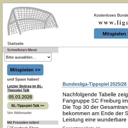
Kostenloses Bunde
www.liga-t
Mitspielen
Startseite
Schnellstart-Menü
Mitspielen >>
und Spass haben!
Bundesliga-Tippspiel 2025/26 
Letzter Beitrag im BL-
Tippspiel-Talk
Nachfolgende Tabelle zeigt
05.03.2026
Fangruppe SC Freiburg i
BL-Tippspiel-Talk >>
Die Top 30 der Gesamtrang
bekommen am Ende der Sa
Von Webmaster
Leistung eine wunderbare
Mit Freunden teilen!