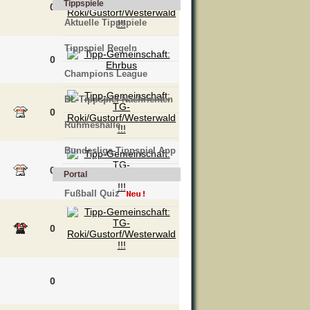
Tippspiele
0
Aktuelle Tippspiele
Tippspiel Regeln
0
Champions League
BL-Tippspiel-Nachrichten
0
Ruhmeshalle
Bundesliga-Tippspiel App
0
Portal
Fußball Quiz
0
0