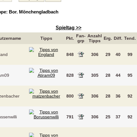
pe: Bor. Mönchengladbach
Spieltag >>
Fan-
Anzahl
utzername
Tipps
Pkt.
Erg.
Diff.
Tend.
grp
Tipps
land
848
306
29
40
99
ram09
828
305
28
44
95
zenbacher
800
306
28
36
92
ssenwilli
791
306
25
37
92