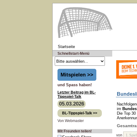
Startseite
Schnellstart-Menü
Mitspielen >>
und Spass haben!
Letzter Beitrag im BL-
Bundesli
Tippspiel-Talk
05.03.2026
Nachfolgen
im
Bundesl
BL-Tippspiel-Talk >>
Die Top 30
Anerkennun
Von Webmaster
Gesamtran
Mit Freunden teilen!
von