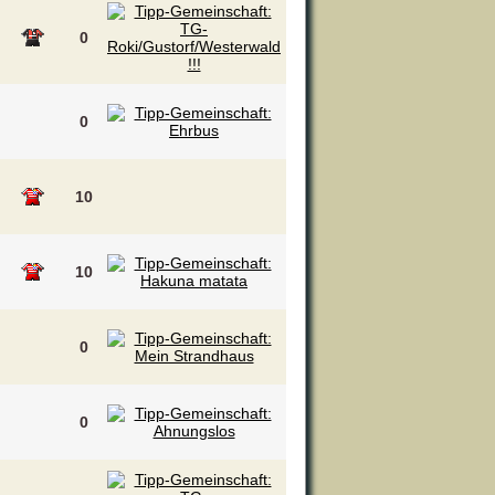
0
0
10
10
0
0