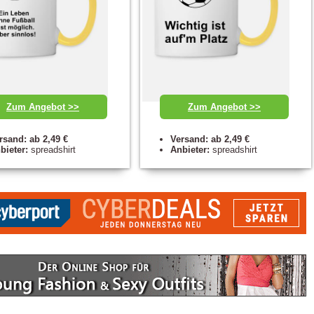
Zum Angebot >>
Zum Angebot >>
rsand: ab 2,49 €
Versand: ab 2,49 €
bieter:
spreadshirt
Anbieter:
spreadshirt