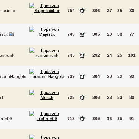
essicher
754
306
27
35
80
estix
749
305
26
38
77
unfrunk
745
292
24
25
101
mannNaegele
739
304
20
32
92
ch
723
306
23
33
80
bron09
718
305
16
35
91