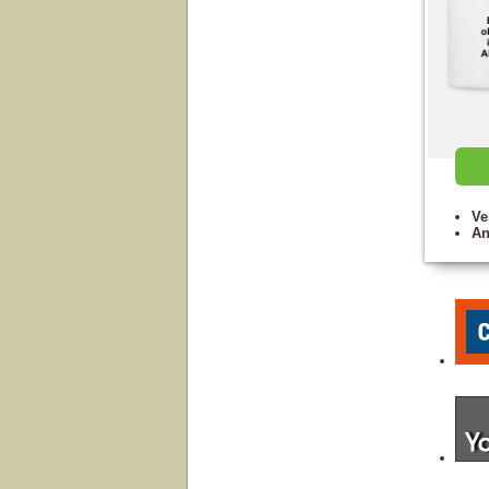
Ve
An