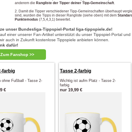
anderem die
Rangliste der Tipper deiner Tipp-Gemeinschaft
.
2. Damit die Tipper verschiedener Tipp-Gemeinschaften überhaupt vergl
sind, wurden die Tipps in dieser Rangliste (siehe oben) mit dem
Standar
Punktemodus
(7,5,4,3,1) bewertet.
ze unser Bundesliga-Tippspiel-Portal liga-tippspiele.de!
uf einer unserer Fan-Artikel unterstützt du unser Tippspiel-Portal und
wir auch in Zukunft kostenlose Tippspiele anbieten können.
nk dafür!
Zum Fanshop >>
-farbig
Tasse 2-farbig
 ohne Fußball - Tasse 2-
Wichtig ist aufm Platz - Tasse 2-
farbig
9 €
nur 19,99 €