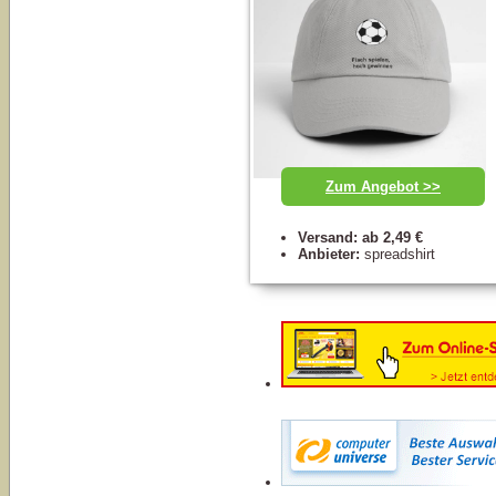
Zum Angebot >>
Versand: ab 2,49 €
Anbieter:
spreadshirt