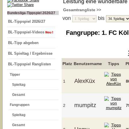
Leistung eine wunderbare
Gesamtrangliste >>
Bundesliga-Tippspiel 2026/27
von
bis
BL-Tippspiel 2026/27
Fangruppe: 1. FC Kö
BL-Tippspiel-Videos
BL-Tipp abgeben
BL Spieltag / Ergebnisse
Platz
Benutzername
Tipps
P
BL-Tippspiel Ranglisten
Tipper
AlexKüx
1
8
Spieltag
Gesamt
mumpitz
Fangruppen
2
7
Spieltag
Gesamt