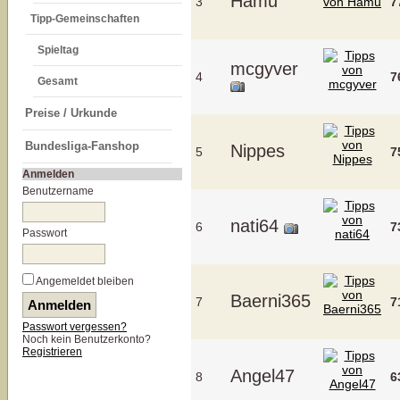
Hamu
3
7
Tipp-Gemeinschaften
Spieltag
mcgyver
4
7
Gesamt
Preise / Urkunde
Bundesliga-Fanshop
Nippes
5
7
Anmelden
Benutzername
nati64
6
7
Passwort
Angemeldet bleiben
Baerni365
7
7
Passwort vergessen?
Noch kein Benutzerkonto?
Registrieren
Angel47
8
6