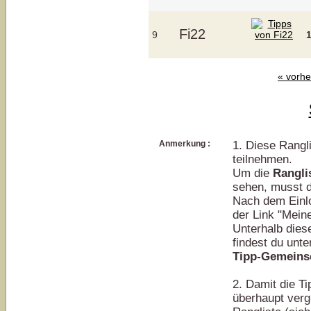
Fi22
9
« vorhe
Anmerkung :
1. Diese Rangl
teilnehmen.
Um die
Rangli
sehen, musst d
Nach dem Einl
der Link "Mein
Unterhalb die
findest du unt
Tipp-Gemeins
2. Damit die T
überhaupt vergl