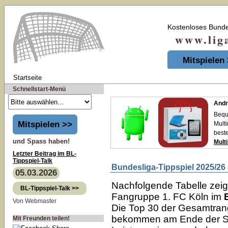
Kostenloses Bunde
www.liga-t
Mitspielen
Startseite
Schnellstart-Menü
Andr
Bequ
Mitspielen >>
Mult
beste
und Spass haben!
Mult
Letzter Beitrag im BL-
Tippspiel-Talk
Bundesliga-Tippspiel 2025/26 
05.03.2026
Nachfolgende Tabelle zeigt
BL-Tippspiel-Talk >>
Fangruppe 1. FC Köln im
Von Webmaster
Die Top 30 der Gesamtrang
bekommen am Ende der Sa
Mit Freunden teilen!