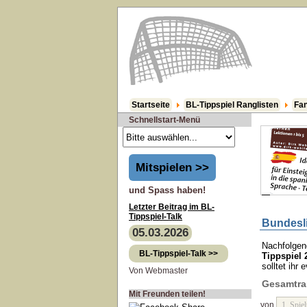
Startseite
BL-Tippspiel Ranglisten
Fa
Schnellstart-Menü
Mitspielen >>
und Spass haben!
Letzter Beitrag im BL-
Tippspiel-Talk
Bundesli
05.03.2026
Nachfolgen
BL-Tippspiel-Talk >>
Tippspiel 
solltet ihr
Von Webmaster
Gesamtra
Mit Freunden teilen!
von