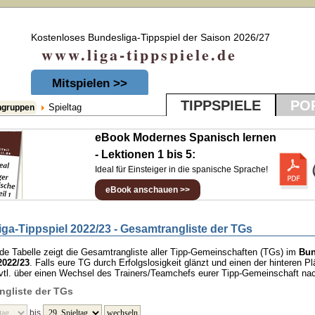
Kostenloses Bundesliga-Tippspiel der Saison 2026/27
www.liga-tippspiele.de
Mitspielen >>
TIPPSPIELE
PO
Spieltag
ngruppen
eBook Modernes Spanisch lernen
- Lektionen 1 bis 5:
Ideal für Einsteiger in die spanische Sprache!
eBook anschauen >>
ga-Tippspiel 2022/23 - Gesamtrangliste der TGs
de Tabelle zeigt die Gesamtrangliste aller Tipp-Gemeinschaften (TGs) im
Bun
2022/23
. Falls eure TG durch Erfolgslosigkeit glänzt und einen der hinteren Pl
 evtl. über einen Wechsel des Trainers/Teamchefs eurer Tipp-Gemeinschaft n
ngliste der TGs
bis