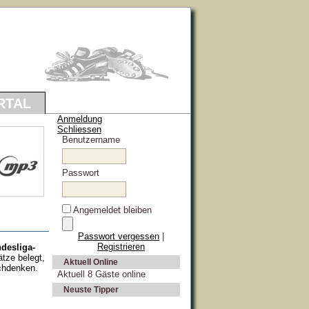
RTAL
Anmeldung
Schliessen
Benutzername
Passwort
Angemeldet bleiben
Passwort vergessen
|
Registrieren
desliga-
ätze belegt,
Aktuell Online
achdenken.
Aktuell 8 Gäste online
Neuste Tipper