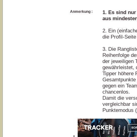
Anmerkung :
1. Es sind nu
aus mindesten
2. Ein (einfac
die Profil-Seit
3. Die Ranglist
Reihenfolge de
der jeweiligen 
gewährleistet,
Tipper höhere 
Gesamtpunkte 
gegen ein Team
chancenlos.
Damit die ver
vergleichbar si
Punktemodus (7