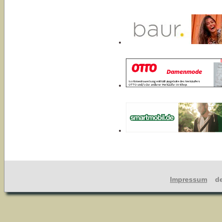
Impressum
dev