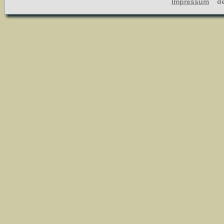
Impressum
dev