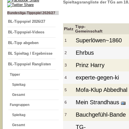
Spieltagsrangliste der TGs am 1
Bundesliga-Tippspiel 2026/27
BL-Tippspiel 2026/27
Tipp-
Platz
Gemeinschaft
BL-Tippspiel-Videos
Superlöwen~1860
1
BL-Tipp abgeben
Ehrbus
2
BL Spieltag / Ergebnisse
BL-Tippspiel Ranglisten
Prinz Harry
3
Tipper
experte-gegen-ki
4
Spieltag
Mofa-Klup Abbedhal
5
Gesamt
Mein Strandhaus
6
Fangruppen
Bauchgefühl-Bande
7
Spieltag
Gesamt
TG-