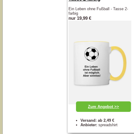
Ein Leben ohne Fußball - Tasse 2-
farbig
nur 19,99 €
Zum Angebot >>
Versand: ab 2,49 €
Anbieter:
spreadshirt