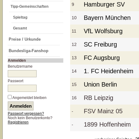
Hamburger SV
9
Tipp-Gemeinschaften
Bayern München
Spieltag
10
Gesamt
VfL Wolfsburg
11
Preise / Urkunde
SC Freiburg
12
Bundesliga-Fanshop
FC Augsburg
13
Anmelden
Benutzername
1. FC Heidenheim
14
Passwort
Union Berlin
15
RB Leipzig
16
Angemeldet bleiben
FSV Mainz 05
-
Passwort vergessen?
Noch kein Benutzerkonto?
Registrieren
1899 Hoffenheim
-