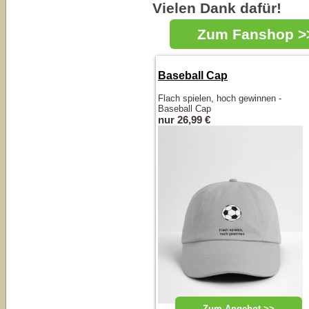
Vielen Dank dafür!
Zum Fanshop >
Baseball Cap
Flach spielen, hoch gewinnen -
Baseball Cap
nur 26,99 €
Zum Angebot >>