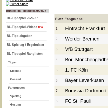
Bundesliga-Tippspiel 2026/27
BL-Tippspiel 2026/27
Platz
Fangruppe
BL-Tippspiel-Videos
Eintracht Frankfurt
1
BL-Tipp abgeben
Werder Bremen
2
BL Spieltag / Ergebnisse
VfB Stuttgart
3
BL-Tippspiel Ranglisten
Bor. Mönchengladb
4
Tipper
1. FC Köln
5
Spieltag
Gesamt
Bayer Leverkusen
6
Fangruppen
Borussia Dortmund
7
Spieltag
FC St. Pauli
8
Gesamt