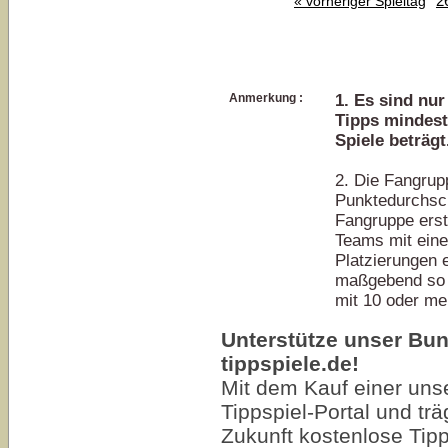
2
« vorheriger Spieltag
Anmerkung :
1. Es sind nu
Tipps mindeste
Spiele beträgt
2. Die Fangrup
Punktedurchsch
Fangruppe erst
Teams mit eine
Platzierungen
maßgebend so 
mit 10 oder me
Unterstütze unser Bund
tippspiele.de!
Mit dem Kauf einer unse
Tippspiel-Portal und trä
Zukunft kostenlose Tip