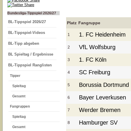
Bundesliga-Tippspiel 2026/27
BL-Tippspiel 2026/27
Platz
Fangruppe
BL-Tippspiel-Videos
1. FC Heidenheim
1
BL-Tipp abgeben
VfL Wolfsburg
2
BL Spieltag / Ergebnisse
1. FC Köln
3
BL-Tippspiel Ranglisten
SC Freiburg
4
Tipper
Borussia Dortmund
5
Spieltag
Gesamt
Bayer Leverkusen
6
Fangruppen
Werder Bremen
7
Spieltag
Hamburger SV
8
Gesamt