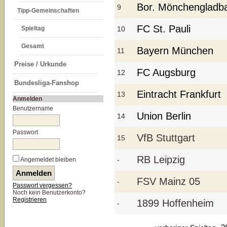
Bor. Mönchengladb
9
Tipp-Gemeinschaften
FC St. Pauli
Spieltag
10
Gesamt
Bayern München
11
Preise / Urkunde
FC Augsburg
12
Bundesliga-Fanshop
Eintracht Frankfurt
13
Anmelden
Benutzername
Union Berlin
14
Passwort
VfB Stuttgart
15
RB Leipzig
-
Angemeldet bleiben
FSV Mainz 05
-
Passwort vergessen?
Noch kein Benutzerkonto?
Registrieren
1899 Hoffenheim
-