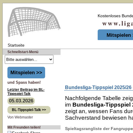
Kostenloses Bunde
www.liga-t
Mitspielen
Startseite
Schnellstart-Menü
Mitspielen >>
und Spass haben!
Bundesliga-Tippspiel 2025/26 
Letzter Beitrag im BL-
Tippspiel-Talk
Nachfolgende Tabelle zeigt
05.03.2026
im
Bundesliga-Tippspiel
BL-Tippspiel-Talk >>
zeigt an, wessen Fans dur
Sachverstand bewiesen h
Von Webmaster
Mit Freunden teilen!
Spieltagsrangliste der Fangrupp