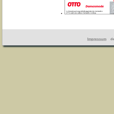
Impressum
dev