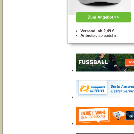
Zum Angebot >>
Versand: ab 2,49 €
Anbieter:
spreadshirt