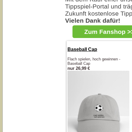
Tippspiel-Portal und trä
Zukunft kostenlose Tip
Vielen Dank dafür!
Zum Fanshop >
Baseball Cap
Flach spielen, hoch gewinnen -
Baseball Cap
nur 26,99 €