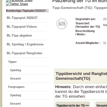
Platzierung der TG im Bund
Tipp-Gemeinschaft (TG): Tippge
Bundesliga-Tippspiel 2026/27
BL-Tippspiel 2026/27
Gegründet am:
22
Teamchef:
Ma
BL-Tippspiel-Videos
(Verwalter der TG)
Beschreibung
/ Motto :
BL-Tipp abgeben
Anzahl Mitglieder :
11
BL Spieltag / Ergebnisse
BL-Tippspiel Ranglisten
Tipper
Spieltag
Tippübersicht und Rangli
Gemeinschaft(TG)
Gesamt
Hinweis:
Durch einen einfac
Fangruppen
kannst du die Tippübersicht 
Spieltag
der TG einsehen.
Gesamt
Tippübersicht der TG >>
Gesamt-