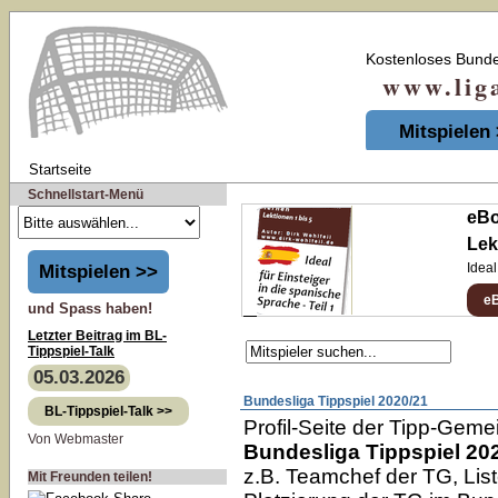
Kostenloses Bunde
www.liga-t
Mitspielen
Startseite
Schnellstart-Menü
eBo
Lek
Ideal
Mitspielen >>
e
und Spass haben!
Letzter Beitrag im BL-
Tippspiel-Talk
05.03.2026
Bundesliga Tippspiel 2020/21
BL-Tippspiel-Talk >>
Profil-Seite der Tipp-Gem
Von Webmaster
Bundesliga Tippspiel 20
z.B. Teamchef der TG, List
Mit Freunden teilen!