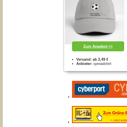
Zum Angebot >>
Versand: ab 2,49 €
Anbieter:
spreadshirt