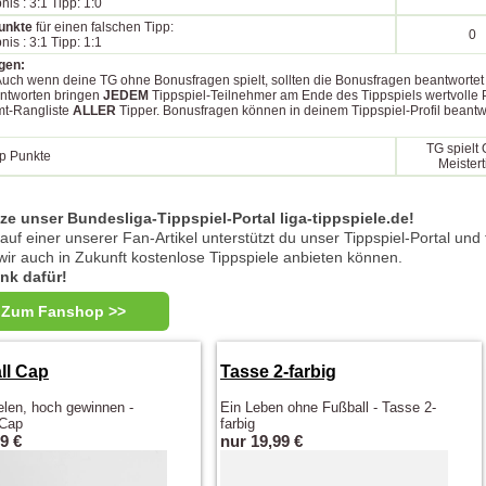
nis : 3:1 Tipp: 1:0
unkte
für einen falschen Tipp:
0
nis : 3:1 Tipp: 1:1
gen:
Auch wenn deine TG ohne Bonusfragen spielt, sollten die Bonusfragen beantwortet
Antworten bringen
JEDEM
Tippspiel-Teilnehmer am Ende des Tippspiels wertvolle 
t-Rangliste
ALLER
Tipper. Bonusfragen können in deinem Tippspiel-Profil beantw
TG spielt
pp Punkte
Meistert
ze unser Bundesliga-Tippspiel-Portal liga-tippspiele.de!
uf einer unserer Fan-Artikel unterstützt du unser Tippspiel-Portal und
wir auch in Zukunft kostenlose Tippspiele anbieten können.
nk dafür!
Zum Fanshop >>
ll Cap
Tasse 2-farbig
elen, hoch gewinnen -
Ein Leben ohne Fußball - Tasse 2-
 Cap
farbig
9 €
nur 19,99 €