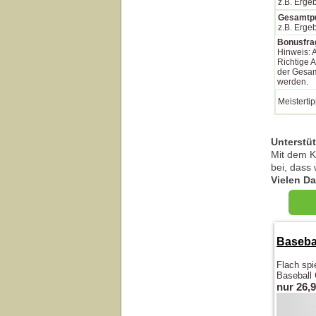
z.B. Ergeb
Gesamtp
z.B. Ergeb
Bonusfra
Hinweis: 
Richtige 
der Gesam
werden.
Meisterti
Unterstüt
Mit dem Ka
bei, dass 
Vielen Da
Baseba
Flach spi
Baseball
nur 26,9