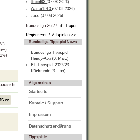
Rebel63
(07.08.2026)
Walter1910
(07.08.2026)
zeus
(07.08.2026)
Bundesliga 26/27:
81 Tipper
Registrieren / Mitspielen >>
Bundesliga-Tippspiel News
7%)
65%)
Bundesliga-Tippspiel
02%)
Handy-App (3. März)
BL-Tippspiel 2022/23
Rückrunde (3. Jan)
Allgemeines
übersicht
Startseite
 TG >>
Kontakt / Support
Impressum
Datenschutzerklärung
Tippspiele