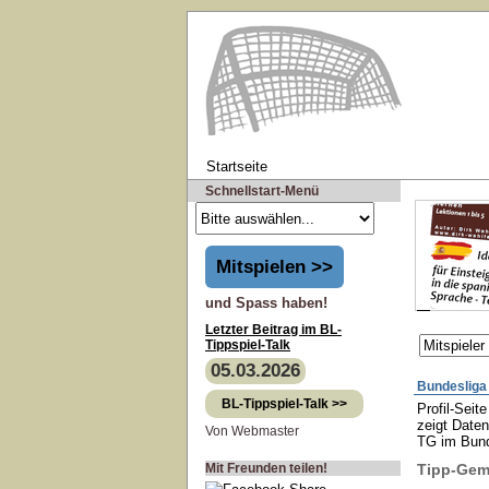
Startseite
Schnellstart-Menü
Mitspielen >>
und Spass haben!
Letzter Beitrag im BL-
Tippspiel-Talk
05.03.2026
Bundesliga 
BL-Tippspiel-Talk >>
Profil-Sei
zeigt Daten
Von Webmaster
TG im Bund
Mit Freunden teilen!
Tipp-Gem