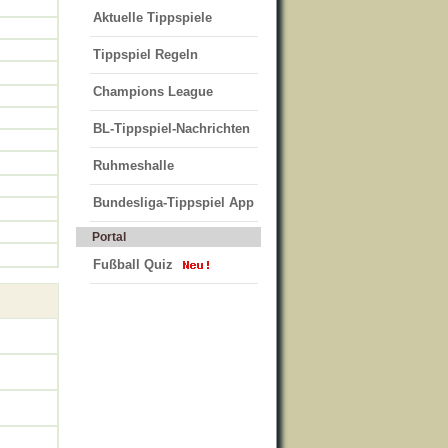
Aktuelle Tippspiele
Tippspiel Regeln
Champions League
BL-Tippspiel-Nachrichten
Ruhmeshalle
Bundesliga-Tippspiel App
Portal
n
Fußball Quiz