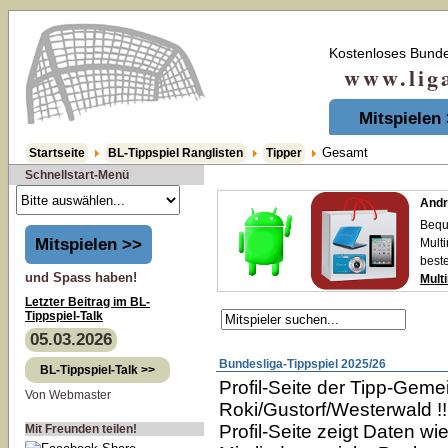
Kostenloses Bunde
www.liga-t
Mitspielen
Gesamt
Startseite
BL-Tippspiel Ranglisten
Tipper
Schnellstart-Menü
Andr
Bequ
Mitspielen >>
Mult
beste
und Spass haben!
Mult
Letzter Beitrag im BL-
Tippspiel-Talk
05.03.2026
Bundesliga-Tippspiel 2025/26
BL-Tippspiel-Talk >>
Profil-Seite der Tipp-Geme
Von Webmaster
Roki/Gustorf/Westerwald !!
Profil-Seite zeigt Daten w
Mit Freunden teilen!