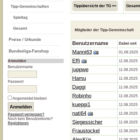
Tippübersicht der TG >>
Gesamt-
Tipp-Gemeinschaften
Spieltag
Gesamt
Mitglieder der Tipp-Gemeinschaft
Preise / Urkunde
Benutzername
Dabei seit
Bundesliga-Fanshop
Manni63
01.08.2025
Effi
Anmelden
11.08.2025
Benutzername
juppwe
11.08.2025
Hamu
11.08.2025
Passwort
Daggi
11.08.2025
Robinho
11.08.2025
Angemeldet bleiben
kueppi1
11.08.2025
nati64
11.08.2025
Passwort vergessen?
Noch kein Benutzerkonto?
Siegessicher
11.08.2025
Registrieren
Fraustockel
11.08.2025
AlexKüx
11.08.2025