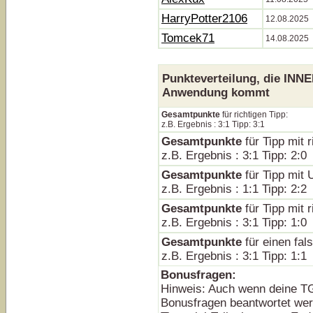
HarryPotter2106
12.08.2025
Tomcek71
14.08.2025
Punkteverteilung, die INN
Anwendung kommt
Gesamtpunkte
für richtigen Tipp:
z.B. Ergebnis : 3:1 Tipp: 3:1
Gesamtpunkte
für Tipp mit r
z.B. Ergebnis : 3:1 Tipp: 2:0
Gesamtpunkte
für Tipp mit 
z.B. Ergebnis : 1:1 Tipp: 2:2
Gesamtpunkte
für Tipp mit 
z.B. Ergebnis : 3:1 Tipp: 1:0
Gesamtpunkte
für einen fal
z.B. Ergebnis : 3:1 Tipp: 1:1
Bonusfragen:
Hinweis: Auch wenn deine TG 
Bonusfragen beantwortet wer