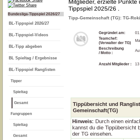
Mitglieder, erzielte Punkt
Tippspiel 2025/26 .
Bundesliga-Tippspiel 2026/27
Tipp-Gemeinschaft (TG): TG-Roki
BL-Tippspiel 2026/27
Gegründet am:
01
BL-Tippspiel-Videos
Teamchef:
Ma
(Verwalter der TG)
BL-Tipp abgeben
Beschreibung
Au
/ Motto :
BL Spieltag / Ergebnisse
Anzahl Mitglieder :
13
BL-Tippspiel Ranglisten
Tipper
Spieltag
Gesamt
Tippübersicht und Rangli
Gemeinschaft(TG)
Fangruppen
Hinweis:
Durch einen einfac
Spieltag
kannst du die Tippübersicht 
der TG einsehen.
Gesamt