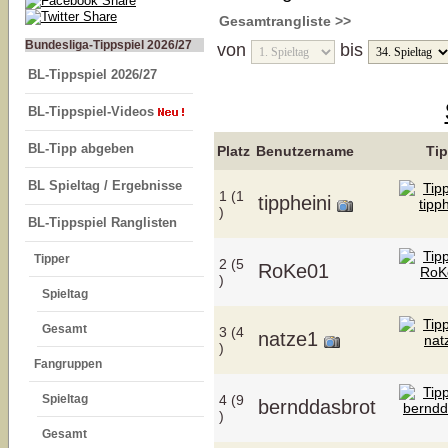
Gesamtrangliste >>
Bundesliga-Tippspiel 2026/27
von
bis
BL-Tippspiel 2026/27
BL-Tippspiel-Videos
BL-Tipp abgeben
Platz
Benutzername
Ti
BL Spieltag / Ergebnisse
1 (1
tippheini
)
BL-Tippspiel Ranglisten
Tipper
2 (5
RoKe01
)
Spieltag
Gesamt
3 (4
natze1
)
Fangruppen
Spieltag
4 (9
bernddasbrot
)
Gesamt