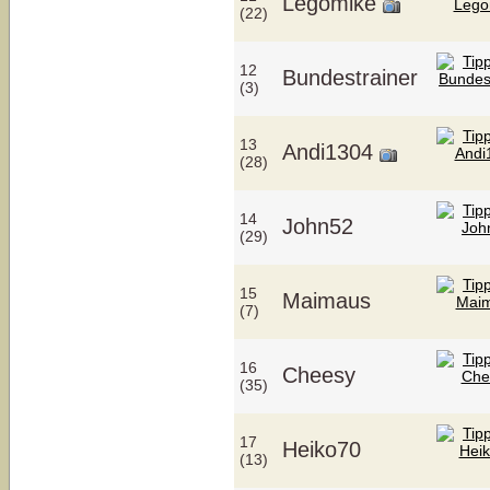
Legomike
(22
)
12
Bundestrainer
(3
)
13
Andi1304
(28
)
14
John52
(29
)
15
Maimaus
(7
)
16
Cheesy
(35
)
17
Heiko70
(13
)