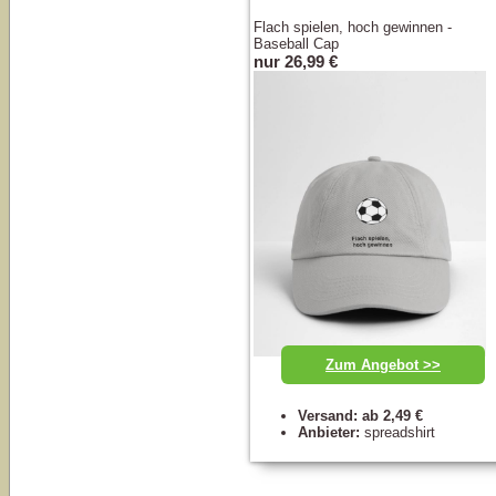
Flach spielen, hoch gewinnen -
Baseball Cap
nur 26,99 €
Zum Angebot >>
Versand: ab 2,49 €
Anbieter:
spreadshirt