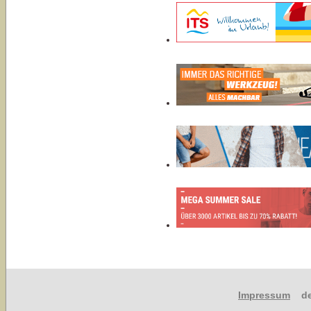
Impressum
dev