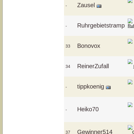
Zausel
-
Ruhrgebietstramp
-
Bonovox
33
ReinerZufall
34
tippkoenig
-
Heiko70
-
Gewinner514
37