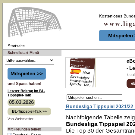
Kostenloses Bunde
www.liga-t
Mitspielen
Startseite
Schnellstart-Menü
eBo
- L
Mitspielen >>
Ideal
und Spass haben!
e
Letzter Beitrag im BL-
Tippspiel-Talk
05.03.2026
Bundesliga Tippspiel 2021/22 -
BL-Tippspiel-Talk >>
Nachfolgende Tabelle zeigt 
Von Webmaster
Bundesliga Tippspiel 20
Mit Freunden teilen!
Die Top 30 der Gesamtrang