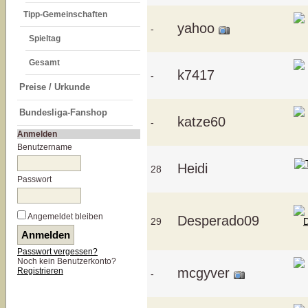
Tipp-Gemeinschaften
yahoo
-
Spieltag
Gesamt
k7417
-
Preise / Urkunde
Bundesliga-Fanshop
katze60
-
Anmelden
Benutzername
Heidi
28
Passwort
Angemeldet bleiben
Desperado09
29
Passwort vergessen?
Noch kein Benutzerkonto?
mcgyver
Registrieren
-