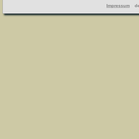
Impressum
dev