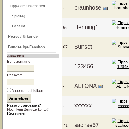
Tipp-Gemeinschaften
braunhose
-
Spieltag
Henning1
Gesamt
66
Preise / Urkunde
Sunset
67
Bundesliga-Fanshop
Anmelden
Benutzername
123456
-
Passwort
ALTONA
-
Angemeldet bleiben
xxxxxx
Passwort vergessen?
-
Noch kein Benutzerkonto?
Registrieren
sachse57
71