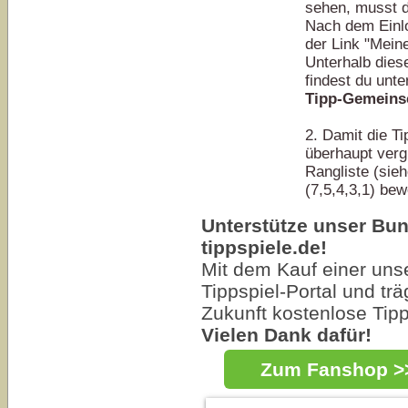
sehen, musst d
Nach dem Einl
der Link "Mein
Unterhalb die
findest du unt
Tipp-Gemeins
2. Damit die T
überhaupt vergl
Rangliste (sie
(7,5,4,3,1) bew
Unterstütze unser Bund
tippspiele.de!
Mit dem Kauf einer unse
Tippspiel-Portal und trä
Zukunft kostenlose Tip
Vielen Dank dafür!
Zum Fanshop >