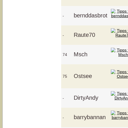
bernddasbrot
-
Raute70
-
Msch
74
Ostsee
75
DirtyAndy
-
barrybannan
-