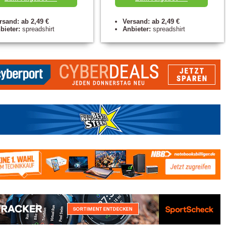
rsand: ab 2,49 €
Versand: ab 2,49 €
bieter:
spreadshirt
Anbieter:
spreadshirt