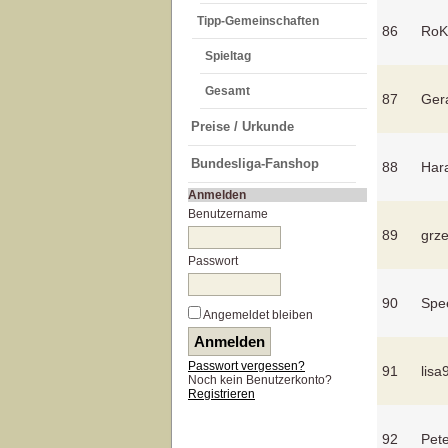
Tipp-Gemeinschaften
86
RoK
Spieltag
Gesamt
87
Ger
Preise / Urkunde
Bundesliga-Fanshop
88
Har
Anmelden
Benutzername
89
grz
Passwort
90
Spe
Angemeldet bleiben
Passwort vergessen?
91
lisa
Noch kein Benutzerkonto?
Registrieren
92
Pet