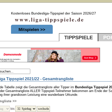
Kostenloses Bundesliga-Tippspiel der Saison 2026/27
www.liga-tippspiele.de
Mitspielen >>
TIPPSPIELE
PO
ga Tippspiel 2021/22 - Gesamtrangliste
e Tabelle zeigt die Gesamtrangliste aller Tipper im
Bundesliga Tippspiel 2
 der Gesamtrangliste ALLER Tippspiel-Teilnehmer bekommen am Ende der Sa
g ihrer grandiosen Leistung eine wunderbare Urkunde.
gliste >>
bis