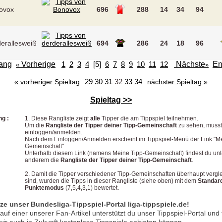
ovox
696
288
14
34
94
erallesweiß
694
286
24
18
96
ang
Vorherige
1
2
3
4
[5]
6
7
8
9
10
11
12
Nächste
En
«
»
29
30
31
32
33
34
« vorheriger Spieltag
nächster Spieltag »
Spieltag >>
g :
1. Diese Rangliste zeigt
alle
Tipper die am Tippspiel teilnehmen.
Um die
Rangliste der Tipper deiner Tipp-Gemeinschaft
zu sehen, musst
einloggen/anmelden.
Nach dem Einloggen/Anmelden erscheint im Tippspiel-Menü der Link "Me
Gemeinschaft"
Unterhalb diesem Link (namens Meine Tipp-Gemeinschaft) findest du unt
anderem die
Rangliste der Tipper deiner Tipp-Gemeinschaft
.
2. Damit die Tipper verschiedener Tipp-Gemeinschaften überhaupt vergl
sind, wurden die Tipps in dieser Rangliste (siehe oben) mit dem
Standar
Punktemodus
(7,5,4,3,1) bewertet.
ze unser Bundesliga-Tippspiel-Portal liga-tippspiele.de!
uf einer unserer Fan-Artikel unterstützt du unser Tippspiel-Portal und