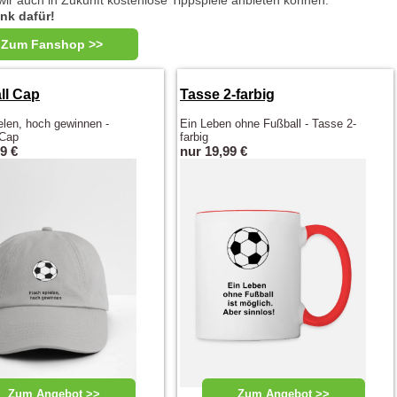
wir auch in Zukunft kostenlose Tippspiele anbieten können.
nk dafür!
Zum Fanshop >>
ll Cap
Tasse 2-farbig
elen, hoch gewinnen -
Ein Leben ohne Fußball - Tasse 2-
 Cap
farbig
9 €
nur 19,99 €
Zum Angebot >>
Zum Angebot >>