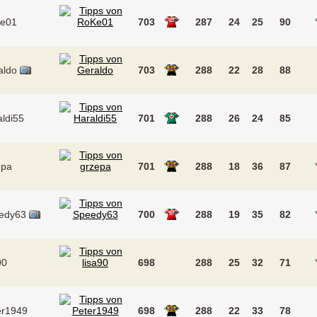
e01
703
287
24
25
90
aldo
703
288
22
28
88
aldi55
701
288
26
24
85
epa
701
288
18
36
87
edy63
700
288
19
35
82
90
698
288
25
32
71
er1949
698
288
22
33
78