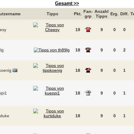
Gesamt >>
Fan-
Anzahl
utzername
Tipps
Pkt.
Erg.
Diff.
T
grp
Tipps
esy
19
9
0
0
lg
18
9
0
2
pkoenig
18
9
0
1
ppi1
18
9
0
1
iduke
18
9
0
1