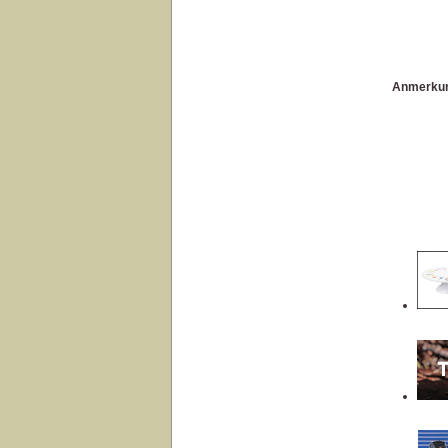
Anmerkun