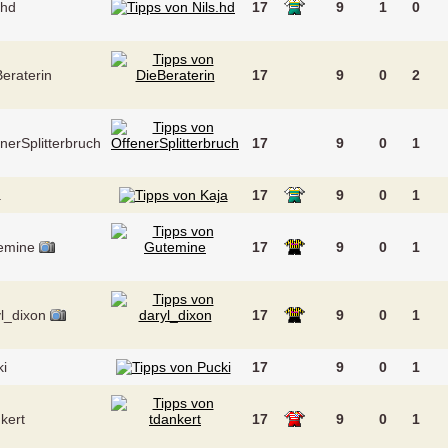
.hd
17
9
1
0
eraterin
17
9
0
2
nerSplitterbruch
17
9
0
1
a
17
9
0
1
emine
17
9
0
1
yl_dixon
17
9
0
1
ki
17
9
0
1
kert
17
9
0
1