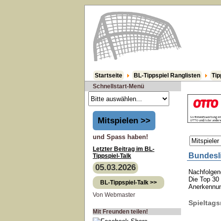
Startseite
BL-Tippspiel Ranglisten
Tip
Schnellstart-Menü
Mitspielen >>
und Spass haben!
Letzter Beitrag im BL-
Bundesli
Tippspiel-Talk
05.03.2026
Nachfolgend
Die Top 30
BL-Tippspiel-Talk >>
Anerkennun
Von Webmaster
Spieltags
Mit Freunden teilen!