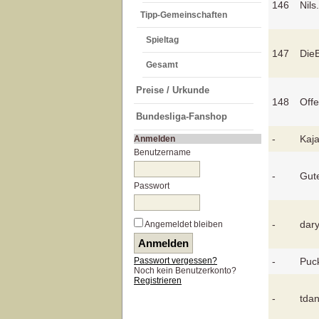
146
Nils
Tipp-Gemeinschaften
Spieltag
147
DieB
Gesamt
Preise / Urkunde
148
Offe
Bundesliga-Fanshop
-
Kaj
Anmelden
Benutzername
-
Gut
Passwort
-
dar
Angemeldet bleiben
Passwort vergessen?
-
Puc
Noch kein Benutzerkonto?
Registrieren
-
tdan