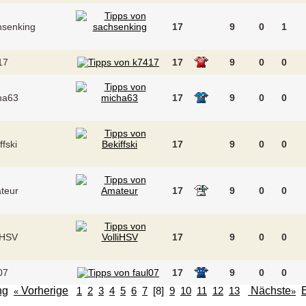
hsenking
17
9
0
1
17
17
9
0
0
ha63
17
9
0
0
ffski
17
9
0
0
teur
17
9
0
0
iHSV
17
9
0
0
07
17
9
0
0
ng
Vorherige
1
2
3
4
5
6
7
[8]
9
10
11
12
13
Nächste
«
»