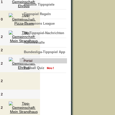
1
Aktuelle Tippspiele
Tippspiel Regeln
0
Champions League
BL-Tippspiel-Nachrichten
2
Ruhmeshalle
2
Bundesliga-Tippspiel App
Portal
2
Fußball Quiz
2
2
2