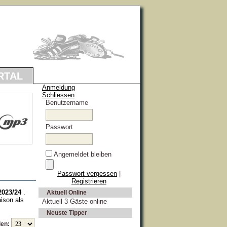
RTAL
Anmeldung
Schliessen
Benutzername
Passwort
Angemeldet bleiben
Passwort vergessen
|
Registrieren
2023/24
.
Aktuell Online
ison als
Aktuell 3 Gäste online
Neuste Tipper
len: