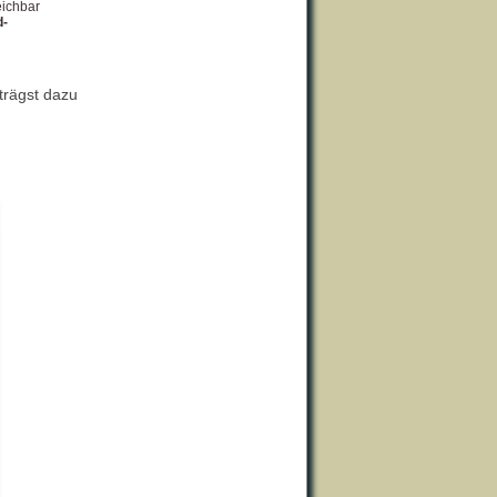
eichbar
d-
 trägst dazu