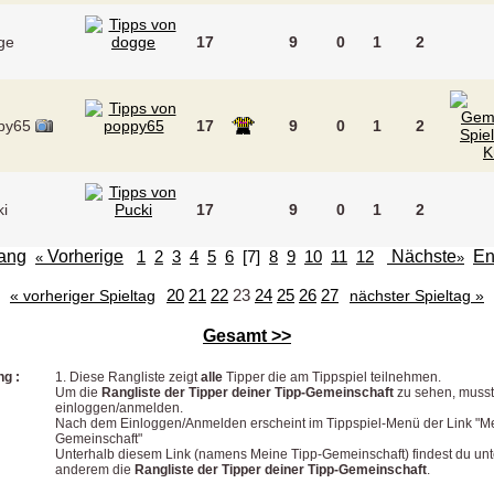
ge
17
9
0
1
2
py65
17
9
0
1
2
ki
17
9
0
1
2
ang
Vorherige
1
2
3
4
5
6
[7]
8
9
10
11
12
Nächste
En
«
»
20
21
22
23
24
25
26
27
« vorheriger Spieltag
nächster Spieltag »
Gesamt >>
g :
1. Diese Rangliste zeigt
alle
Tipper die am Tippspiel teilnehmen.
Um die
Rangliste der Tipper deiner Tipp-Gemeinschaft
zu sehen, musst
einloggen/anmelden.
Nach dem Einloggen/Anmelden erscheint im Tippspiel-Menü der Link "Me
Gemeinschaft"
Unterhalb diesem Link (namens Meine Tipp-Gemeinschaft) findest du unt
anderem die
Rangliste der Tipper deiner Tipp-Gemeinschaft
.