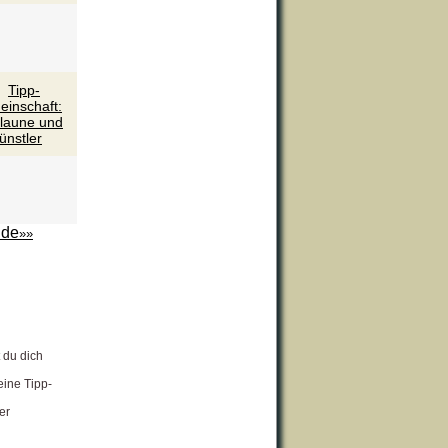
de
»»
 du dich
ine Tipp-
er