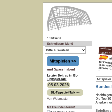
Startseite
Schnellstart-Menü
Mitspielen >>
und Spass haben!
Letzter Beitrag im BL-
Tippspiel-Talk
05.03.2026
Bundesli
BL-Tippspiel-Talk >>
Nachfolgend
Die Top 30
Von Webmaster
Anerkennun
Mit Freunden teilen!
Spieltags