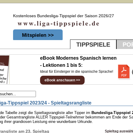
Kostenloses Bundesliga-Tippspiel der Saison 2026/27
www.liga-tippspiele.de
Mitspielen >>
TIPPSPIELE
PO
eBook Modernes Spanisch lernen
- Lektionen 1 bis 5:
Ideal für Einsteiger in die spanische Sprache!
eBook anschauen >>
ga-Tippspiel 2023/24 - Spieltagsrangliste
e Tabelle zeigt die Spieltagsrangliste aller Tipper im
Bundesliga-Tippspiel 
 der Gesamtrangliste ALLER Tippspiel-Teilnehmer bekommen am Ende der Sa
g ihrer grandiosen Leistung eine wunderbare Urkunde.
rangliste am 23. Spieltag
Spieltag auswäh