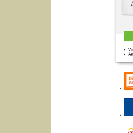
Ve
An