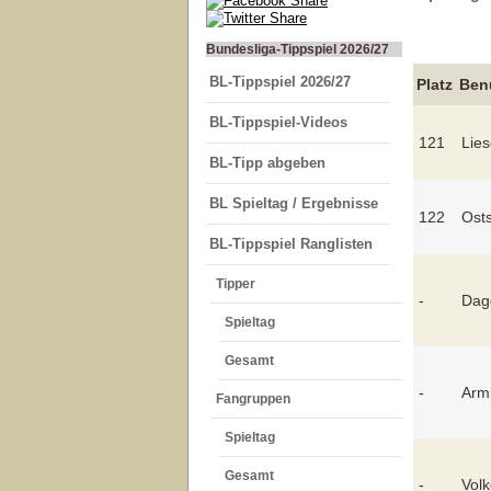
Bundesliga-Tippspiel 2026/27
BL-Tippspiel 2026/27
Platz
Ben
BL-Tippspiel-Videos
121
Lies
BL-Tipp abgeben
BL Spieltag / Ergebnisse
122
Ost
BL-Tippspiel Ranglisten
Tipper
-
Dag
Spieltag
Gesamt
-
Arm
Fangruppen
Spieltag
Gesamt
-
Volk