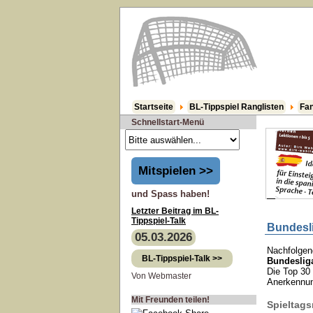
Startseite
BL-Tippspiel Ranglisten
Fa
Schnellstart-Menü
Mitspielen >>
und Spass haben!
Letzter Beitrag im BL-
Tippspiel-Talk
Bundesli
05.03.2026
Nachfolgend
BL-Tippspiel-Talk >>
Bundeslig
Die Top 30
Von Webmaster
Anerkennun
Mit Freunden teilen!
Spieltags