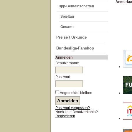
Anmerkun
Tipp-Gemeinschaften
Spieltag
Gesamt
Preise / Urkunde
Bundesliga-Fanshop
Anmelden
Benutzername
Passwort
Angemeldet bleiben
Passwort vergessen?
Noch kein Benutzerkonto?
Registrieren