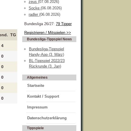
zeus
(07.08.2026)
Socke
(06.08.2026)
radler
(06.08.2026)
Bundesliga 26/27:
79 Tipper
Registrieren / Mitspielen >>
end.
TG
Bundesliga-Tippspiel News
4
Bundesliga-Tippspiel
Handy-App (3. März)
0
BL-Tippspiel 2022/23
Rückrunde (3. Jan)
0
0
Allgemeines
Startseite
0
Kontakt / Support
0
Impressum
Datenschutzerklärung
Tippspiele