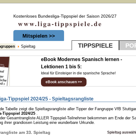
Kostenloses Bundesliga-Tippspiel der Saison 2026/27
www.liga-tippspiele.de
Mitspielen >>
TIPPSPIELE
PO
Spieltag
ngruppen
eBook Modernes Spanisch lernen -
Lektionen 1 bis 5:
Ideal für Einsteiger in die spanische Sprache!
eBook anschauen >>
ga-Tippspiel 2024/25 - Spieltagsrangliste
e Tabelle zeigt die Spieltagsrangliste aller Tipper der Fangruppe VfB Stuttgar
a-Tippspiel 2024/25
.
 der Gesamtrangliste ALLER Tippspiel-Teilnehmer bekommen am Ende der Sa
g ihrer grandiosen Leistung eine wunderbare Urkunde.
rangliste am 33. Spieltag
Spieltag auswäh