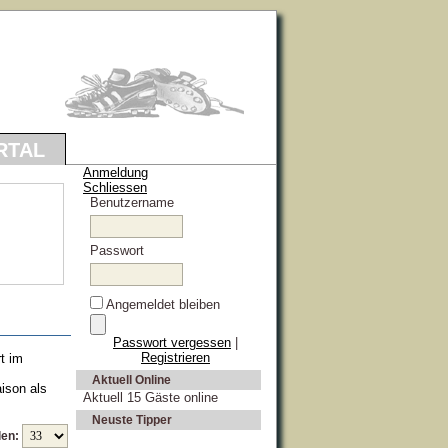
RTAL
Anmeldung
Schliessen
Benutzername
Passwort
Angemeldet bleiben
Passwort vergessen
|
Registrieren
t im
Aktuell Online
ison als
Aktuell 15 Gäste online
Neuste Tipper
len: