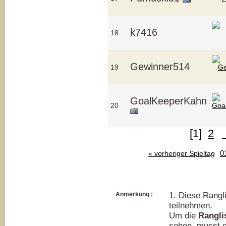
k7416
18
Gewinner514
19
GoalKeeperKahn
20
[1]
2
0
« vorheriger Spieltag
Anmerkung :
1. Diese Rangl
teilnehmen.
Um die
Rangli
sehen, musst d