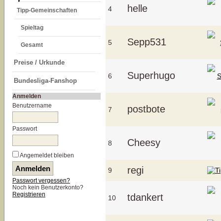
helle
4
Tipp-Gemeinschaften
Spieltag
Sepp531
5
Gesamt
Preise / Urkunde
Superhugo
6
Bundesliga-Fanshop
Anmelden
Benutzername
postbote
7
Passwort
Cheesy
8
Angemeldet bleiben
regi
9
Passwort vergessen?
Noch kein Benutzerkonto?
Registrieren
tdankert
10