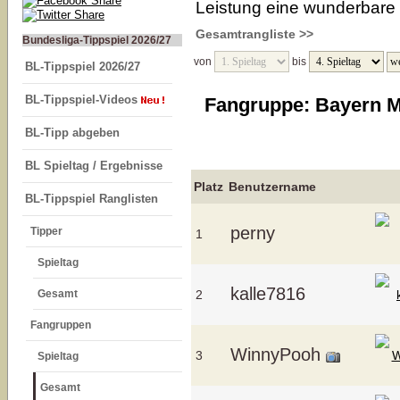
Leistung eine wunderbare
Gesamtrangliste >>
Bundesliga-Tippspiel 2026/27
von
bis
BL-Tippspiel 2026/27
BL-Tippspiel-Videos
Fangruppe: Bayern 
BL-Tipp abgeben
BL Spieltag / Ergebnisse
Platz
Benutzername
BL-Tippspiel Ranglisten
perny
Tipper
1
Spieltag
kalle7816
2
Gesamt
Fangruppen
WinnyPooh
3
Spieltag
Gesamt