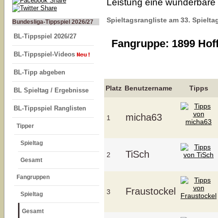
Leistung eine wunderbare
Spieltagsrangliste am 33. Spiel
Bundesliga-Tippspiel 2026/27
BL-Tippspiel 2026/27
Fangruppe: 1899 Hof
BL-Tippspiel-Videos
BL-Tipp abgeben
Platz
Benutzername
Tipps
BL Spieltag / Ergebnisse
BL-Tippspiel Ranglisten
micha63
1
Tipper
Spieltag
TiSch
2
Gesamt
Fangruppen
Fraustockel
3
Spieltag
Gesamt