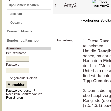
Amy2
4
Tipp-Gemeinschaften
Spieltag
« vorheriger Spielt
Gesamt
Preise / Urkunde
Anmerkung :
1. Diese Rangl
Bundesliga-Fanshop
teilnehmen.
Anmelden
Um die
Rangli
Benutzername
sehen, musst d
Nach dem Einl
Passwort
der Link "Mein
Unterhalb die
findest du unt
Angemeldet bleiben
Tipp-Gemeins
2. Damit die T
Passwort vergessen?
Noch kein Benutzerkonto?
überhaupt vergl
Registrieren
Rangliste (sie
(7,5,4,3,1) bew