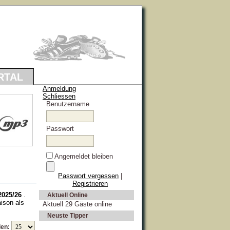
RTAL
Anmeldung
Schliessen
Benutzername
Passwort
Angemeldet bleiben
Passwort vergessen
|
Registrieren
2025/26
.
Aktuell Online
ison als
Aktuell 29 Gäste online
Neuste Tipper
len: