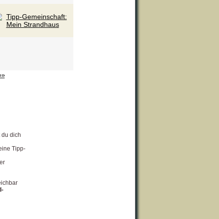
»»
 du dich
ine Tipp-
er
eichbar
d-