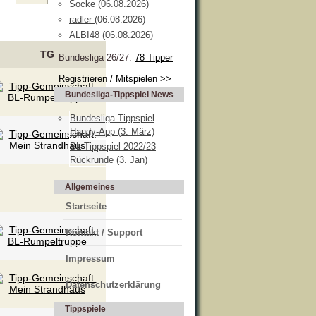
Socke
(06.08.2026)
radler
(06.08.2026)
ALBI48
(06.08.2026)
TG
Bundesliga 26/27:
78 Tipper
Registrieren / Mitspielen >>
Bundesliga-Tippspiel News
Bundesliga-Tippspiel
Handy-App (3. März)
BL-Tippspiel 2022/23
Rückrunde (3. Jan)
Allgemeines
Startseite
Kontakt / Support
Impressum
Datenschutzerklärung
Tippspiele