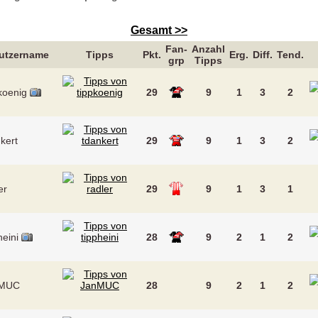
Gesamt >>
Fan-
Anzahl
utzername
Tipps
Pkt.
Erg.
Diff.
Tend.
grp
Tipps
pkoenig
29
9
1
3
2
kert
29
9
1
3
2
er
29
9
1
3
1
heini
28
9
2
1
2
nMUC
28
9
2
1
2