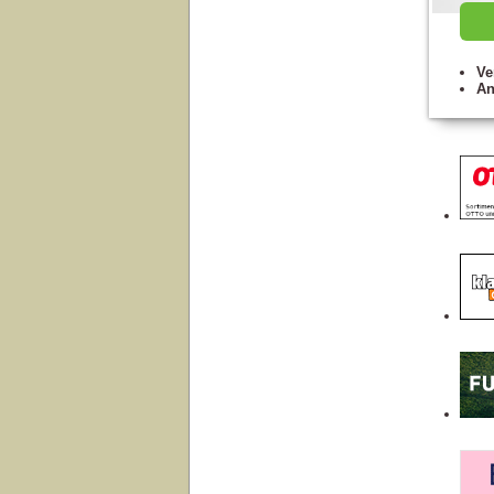
Ve
An