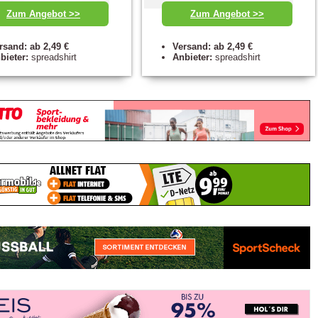
Zum Angebot >>
Zum Angebot >>
rsand: ab 2,49 €
Versand: ab 2,49 €
bieter:
spreadshirt
Anbieter:
spreadshirt