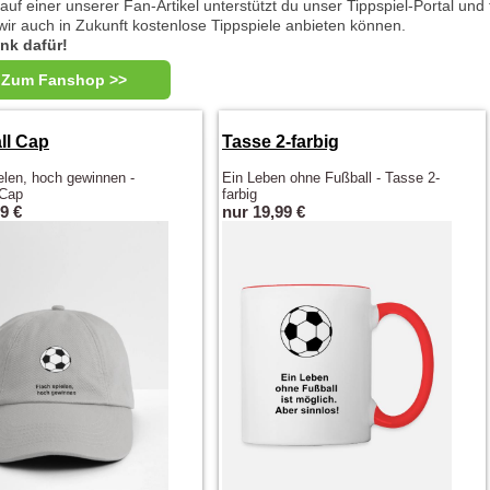
uf einer unserer Fan-Artikel unterstützt du unser Tippspiel-Portal und
wir auch in Zukunft kostenlose Tippspiele anbieten können.
nk dafür!
Zum Fanshop >>
ll Cap
Tasse 2-farbig
elen, hoch gewinnen -
Ein Leben ohne Fußball - Tasse 2-
 Cap
farbig
9 €
nur 19,99 €