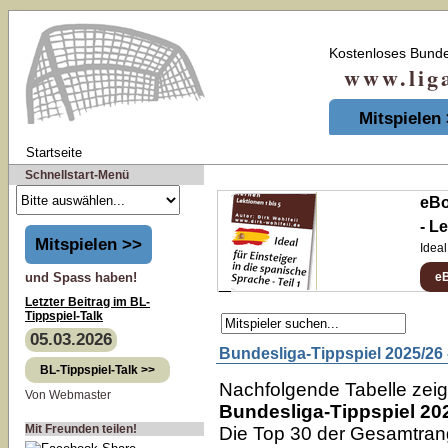
Kostenloses Bunde
www.liga-t
Mitspielen
Startseite
Schnellstart-Menü
eBo
- L
Mitspielen >>
Ideal
und Spass haben!
e
Letzter Beitrag im BL-
Tippspiel-Talk
05.03.2026
Bundesliga-Tippspiel 2025/26 
BL-Tippspiel-Talk >>
Nachfolgende Tabelle zeigt
Von Webmaster
Bundesliga-Tippspiel 20
Mit Freunden teilen!
Die Top 30 der Gesamtrang