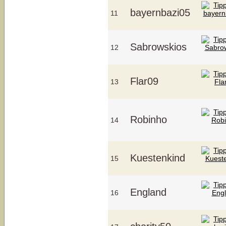
bayernbazi05
11
Sabrowskios
12
Flar09
13
Robinho
14
Kuestenkind
15
England
16