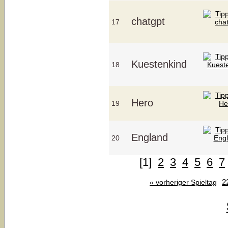
chatgpt
17
Kuestenkind
18
Hero
19
England
20
[1]
2
3
4
5
6
7
2
« vorheriger Spieltag