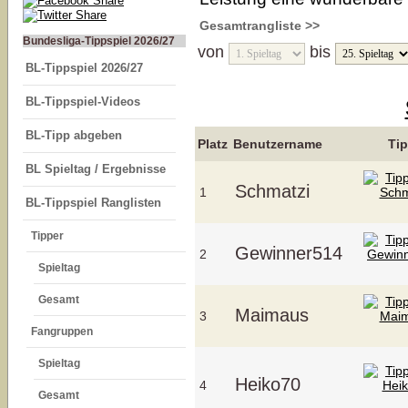
Gesamtrangliste >>
Bundesliga-Tippspiel 2026/27
von
bis
BL-Tippspiel 2026/27
BL-Tippspiel-Videos
BL-Tipp abgeben
Platz
Benutzername
Ti
BL Spieltag / Ergebnisse
Schmatzi
1
BL-Tippspiel Ranglisten
Tipper
Gewinner514
2
Spieltag
Gesamt
Maimaus
3
Fangruppen
Spieltag
Heiko70
4
Gesamt