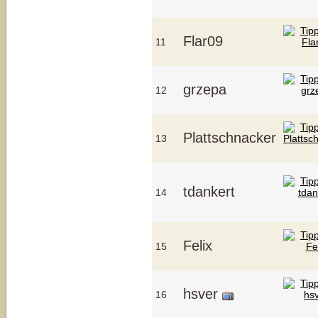
Flar09
11
grzepa
12
Plattschnacker
13
tdankert
14
Felix
15
hsver
16