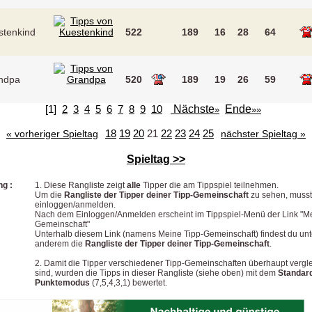
stenkind
522
189
16
28
64
ndpa
520
189
19
26
59
[1]
2
3
4
5
6
7
8
9
10
Nächste
Ende
»
»»
18
19
20
21
22
23
24
25
« vorheriger Spieltag
nächster Spieltag »
Spieltag >>
g :
1. Diese Rangliste zeigt
alle
Tipper die am Tippspiel teilnehmen.
Um die
Rangliste der Tipper deiner Tipp-Gemeinschaft
zu sehen, musst
einloggen/anmelden.
Nach dem Einloggen/Anmelden erscheint im Tippspiel-Menü der Link "Me
Gemeinschaft"
Unterhalb diesem Link (namens Meine Tipp-Gemeinschaft) findest du unt
anderem die
Rangliste der Tipper deiner Tipp-Gemeinschaft
.
2. Damit die Tipper verschiedener Tipp-Gemeinschaften überhaupt vergl
sind, wurden die Tipps in dieser Rangliste (siehe oben) mit dem
Standar
Punktemodus
(7,5,4,3,1) bewertet.