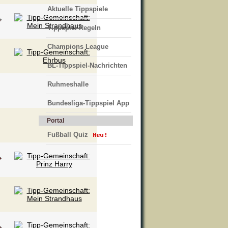
Aktuelle Tippspiele
Tippspiel Regeln
Champions League
BL-Tippspiel-Nachrichten
Ruhmeshalle
Bundesliga-Tippspiel App
Portal
Fußball Quiz