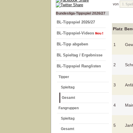
von
Bundesliga-Tippspiel 2026/27
BL-Tippspiel 2026/27
Platz
Ben
BL-Tippspiel-Videos
BL-Tipp abgeben
1
Gew
BL Spieltag / Ergebnisse
2
Sch
BL-Tippspiel Ranglisten
Tipper
3
Anf
Spieltag
Gesamt
4
Mai
Fangruppen
Spieltag
5
Ja
Gesamt