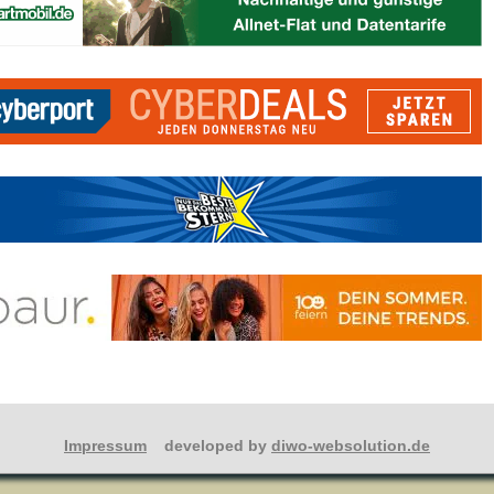
Impressum
developed by
diwo-websolution.de