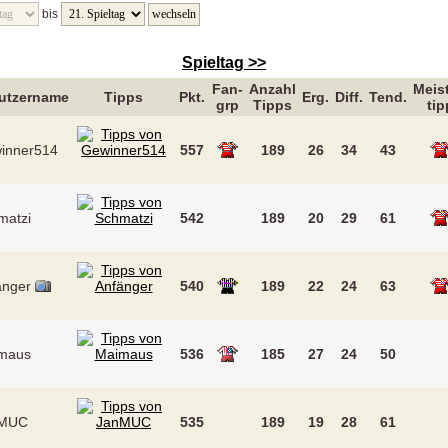
bis
Spieltag >>
Fan-
Anzahl
Meist
utzername
Tipps
Pkt.
Erg.
Diff.
Tend.
grp
Tipps
tip
inner514
557
189
26
34
43
matzi
542
189
20
29
61
änger
540
189
22
24
63
maus
536
185
27
24
50
nMUC
535
189
19
28
61