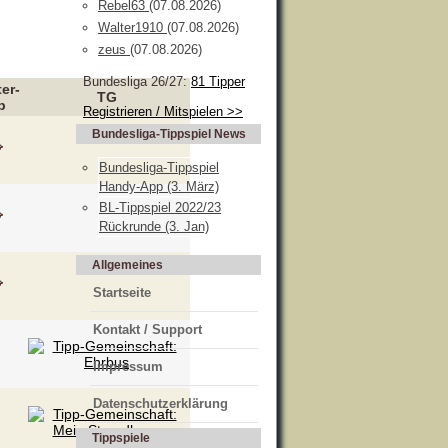
Rebel63
(07.08.2026)
Walter1910
(07.08.2026)
zeus
(07.08.2026)
Bundesliga 26/27:
81 Tipper
er-
TG
p
Registrieren / Mitspielen >>
Bundesliga-Tippspiel News
Bundesliga-Tippspiel
Handy-App (3. März)
BL-Tippspiel 2022/23
Rückrunde (3. Jan)
Allgemeines
Startseite
Kontakt / Support
Impressum
Datenschutzerklärung
Tippspiele