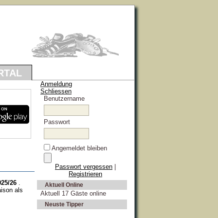
RTAL
Anmeldung
Schliessen
Benutzername
Passwort
Angemeldet bleiben
Passwort vergessen
|
Registrieren
025/26
.
Aktuell Online
ison als
Aktuell 17 Gäste online
Neuste Tipper