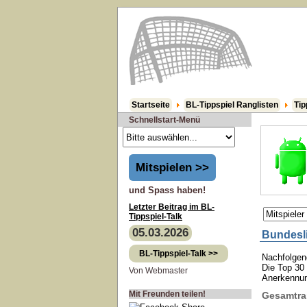
Startseite
BL-Tippspiel Ranglisten
Tip
Schnellstart-Menü
Mitspielen >>
und Spass haben!
Letzter Beitrag im BL-
Tippspiel-Talk
05.03.2026
Bundesli
BL-Tippspiel-Talk >>
Nachfolgend
Die Top 30
Von Webmaster
Anerkennun
Mit Freunden teilen!
Gesamtran