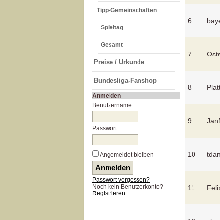
Tipp-Gemeinschaften
6
bay
Spieltag
Gesamt
7
Ost
Preise / Urkunde
Bundesliga-Fanshop
8
Plat
Anmelden
Benutzername
9
Ja
Passwort
10
tdan
Angemeldet bleiben
Passwort vergessen?
Noch kein Benutzerkonto?
11
Feli
Registrieren