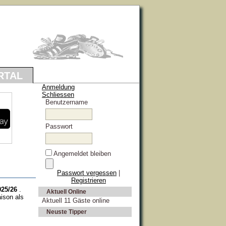
RTAL
Anmeldung
Schliessen
Benutzername
Passwort
Angemeldet bleiben
Passwort vergessen
|
Registrieren
025/26
.
Aktuell Online
ison als
Aktuell 11 Gäste online
Neuste Tipper