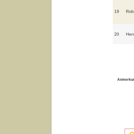
19
Rob
20
Her
Anmerkun