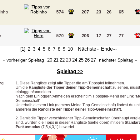
inho
574
207
23
26
65
o
570
206
17
27
77
[1]
2
3
4
5
6
7
8
9
10
Nächste
Ende
»
»»
20
21
22
23
24
25
26
27
« vorheriger Spieltag
nächster Spieltag »
Spieltag >>
g :
1. Diese Rangliste zeigt
alle
Tipper die am Tippspiel teilnehmen.
Um die
Rangliste der Tipper deiner Tipp-Gemeinschaft
zu sehen, musst
einloggen/anmelden.
Nach dem Einloggen/Anmelden erscheint im Tippspiel-Menü der Link "Me
Gemeinschaft"
Unterhalb diesem Link (namens Meine Tipp-Gemeinschaft) findest du unt
anderem die
Rangliste der Tipper deiner Tipp-Gemeinschaft
.
2. Damit die Tipper verschiedener Tipp-Gemeinschaften überhaupt vergl
sind, wurden die Tipps in dieser Rangliste (siehe oben) mit dem
Standar
Punktemodus
(7,5,4,3,1) bewertet.