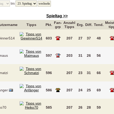
bis
Spieltag >>
Fan-
Anzahl
Meist
utzername
Tipps
Pkt.
Erg.
Diff.
Tend.
grp
Tipps
tip
inner514
603
207
27
37
48
maus
597
203
31
26
56
matzi
596
207
23
31
66
änger
586
207
24
25
69
ko70
585
207
26
28
59