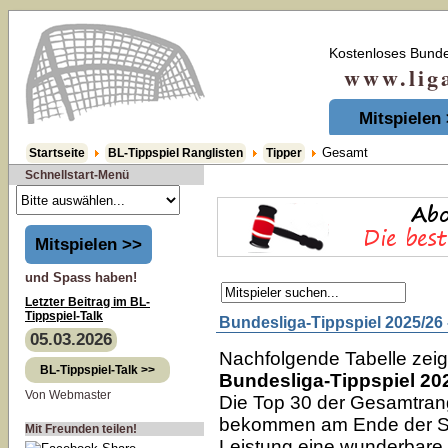
Kostenloses Bunde
www.liga-t
Mitspielen
Gesamt
Startseite
BL-Tippspiel Ranglisten
Tipper
Schnellstart-Menü
Mitspielen >>
und Spass haben!
Letzter Beitrag im BL-
Tippspiel-Talk
Bundesliga-Tippspiel 2025/26 
05.03.2026
Nachfolgende Tabelle zeigt
BL-Tippspiel-Talk >>
Bundesliga-Tippspiel 20
Von Webmaster
Die Top 30 der Gesamtrang
bekommen am Ende der Sa
Mit Freunden teilen!
Leistung eine wunderbare