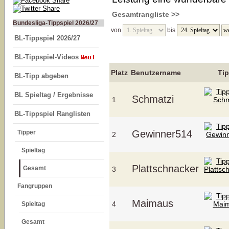
Gesamtrangliste >>
Bundesliga-Tippspiel 2026/27
von
bis
BL-Tippspiel 2026/27
BL-Tippspiel-Videos
Platz
Benutzername
Ti
BL-Tipp abgeben
BL Spieltag / Ergebnisse
Schmatzi
1
BL-Tippspiel Ranglisten
Gewinner514
Tipper
2
Spieltag
Plattschnacker
Gesamt
3
Fangruppen
Maimaus
4
Spieltag
Gesamt