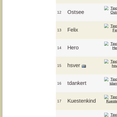
Ostsee
12
Felix
13
Hero
14
hsver
15
tdankert
16
Kuestenkind
17