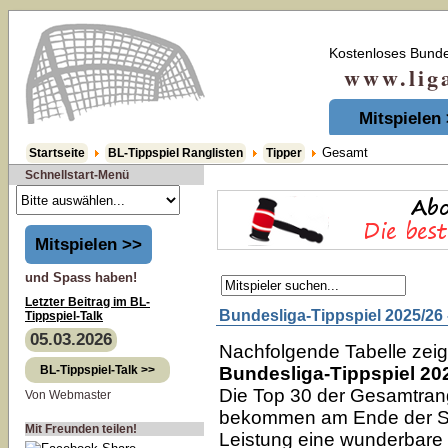
Kostenloses Bunde
www.liga-t
Mitspielen
Gesamt
Startseite
BL-Tippspiel Ranglisten
Tipper
Schnellstart-Menü
Mitspielen >>
und Spass haben!
Letzter Beitrag im BL-
Bundesliga-Tippspiel 2025/26 
Tippspiel-Talk
05.03.2026
Nachfolgende Tabelle zeigt
BL-Tippspiel-Talk >>
Bundesliga-Tippspiel 20
Die Top 30 der Gesamtrang
Von Webmaster
bekommen am Ende der Sa
Mit Freunden teilen!
Leistung eine wunderbare