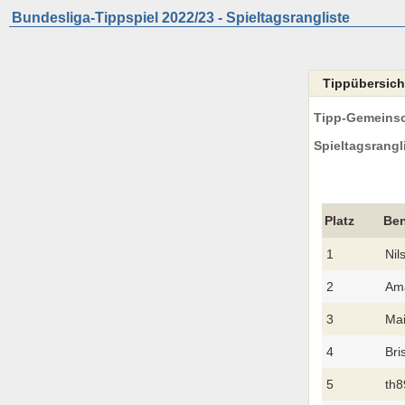
Bundesliga-Tippspiel 2022/23 - Spieltagsrangliste
Tippübersich
Tipp-Gemeinsc
Spieltagsrangl
Platz
Ben
1
Nil
2
Am
3
Ma
4
Bri
5
th8