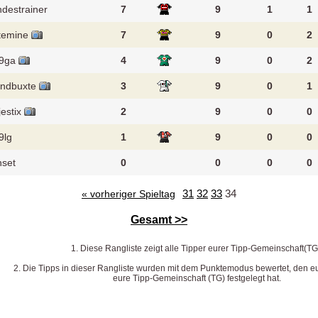
destrainer
7
9
1
1
temine
7
9
0
2
89ga
4
9
0
2
rndbuxte
3
9
0
1
estix
2
9
0
0
9lg
1
9
0
0
set
0
0
0
0
31
32
33
34
« vorheriger Spieltag
Gesamt >>
1. Diese Rangliste zeigt alle Tipper eurer Tipp-Gemeinschaft(TG
2. Die Tipps in dieser Rangliste wurden mit dem Punktemodus bewertet, den e
eure Tipp-Gemeinschaft (TG) festgelegt hat.