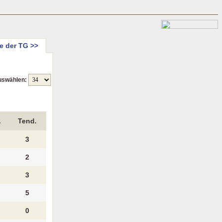
e der TG >>
auswählen:
.
Tend.
3
2
3
5
0