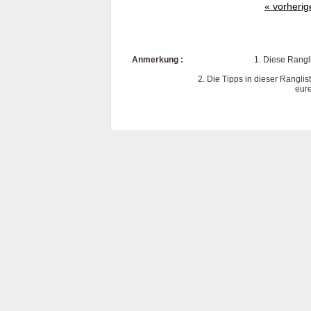
« vorherig
Anmerkung :
1. Diese Rangli
2. Die Tipps in dieser Rangl
eure