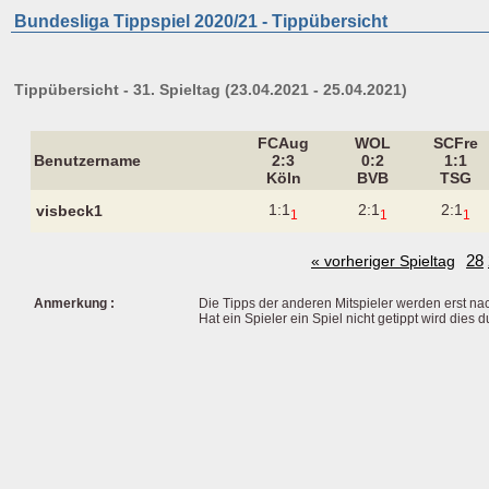
Bundesliga Tippspiel 2020/21 - Tippübersicht
Tippübersicht - 31. Spieltag (23.04.2021 - 25.04.2021)
FCAug
WOL
SCFre
Benutzername
2:3
0:2
1:1
Köln
BVB
TSG
1:1
2:1
2:1
visbeck1
1
1
1
28
« vorheriger Spieltag
Anmerkung :
Die Tipps der anderen Mitspieler werden erst na
Hat ein Spieler ein Spiel nicht getippt wird dies 