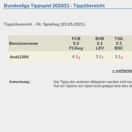
Bundesliga Tippspiel 2020/21 - Tippübersicht
Tippübersicht - 34. Spieltag (22.05.2021)
FCB
BVB
TSG
Benutzername
5:2
3:1
2:1
FCAug
LEV
BSC
4:1
3:1
3:1
Andi1304
5
7
3
« vorherig
Anmerkung :
Die Tipps der anderen Mitspieler werden erst na
Hat ein Spieler ein Spiel nicht getippt wird dies 