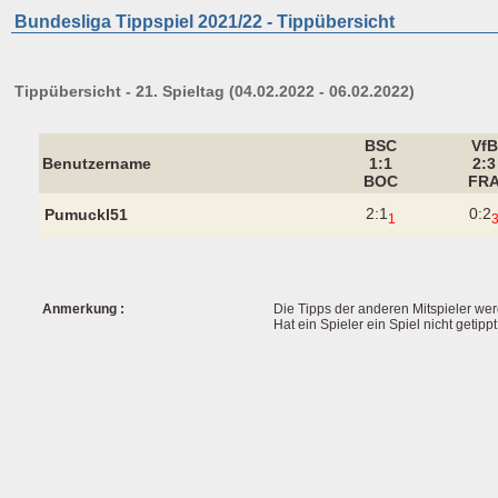
Bundesliga Tippspiel 2021/22 - Tippübersicht
Tippübersicht - 21. Spieltag (04.02.2022 - 06.02.2022)
BSC
VfB
Benutzername
1:1
2:3
BOC
FR
2:1
0:2
Pumuckl51
1
Anmerkung :
Die Tipps der anderen Mitspieler wer
Hat ein Spieler ein Spiel nicht getipp