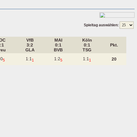
Spieltag auswählen:
OC
VfB
MAI
Köln
:1
3:2
0:1
0:1
Pkt.
reu
GLA
BVB
TSG
:0
1:1
1:2
1:1
20
5
1
5
1