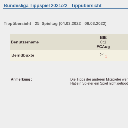
Bundesliga Tippspiel 2021/22 - Tippübersicht
Tippübersicht - 25. Spieltag (04.03.2022 - 06.03.2022)
BIE
Benutzername
0:1
FCAug
2:1
Berndbuxte
1
Anmerkung :
Die Tipps der anderen Mitspieler wer
Hat ein Spieler ein Spiel nicht getipp