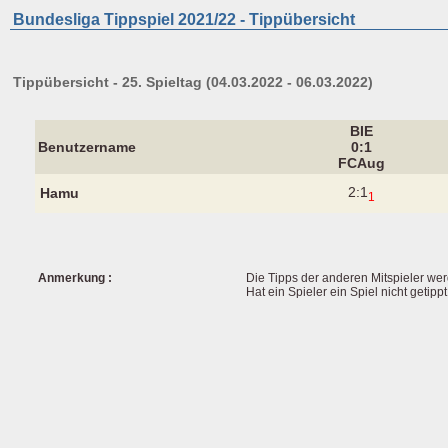
Bundesliga Tippspiel 2021/22 - Tippübersicht
Tippübersicht - 25. Spieltag (04.03.2022 - 06.03.2022)
BIE
Benutzername
0:1
FCAug
2:1
Hamu
1
Anmerkung :
Die Tipps der anderen Mitspieler wer
Hat ein Spieler ein Spiel nicht getipp