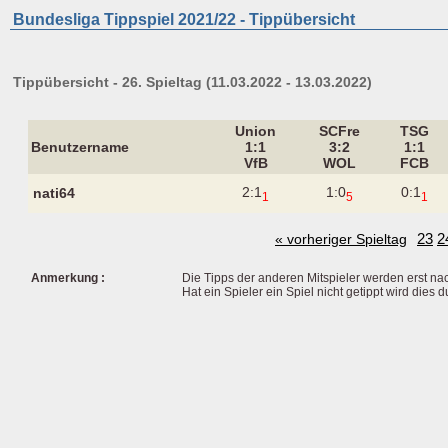
Bundesliga Tippspiel 2021/22 - Tippübersicht
Tippübersicht - 26. Spieltag (11.03.2022 - 13.03.2022)
Union
SCFre
TSG
Benutzername
1:1
3:2
1:1
VfB
WOL
FCB
2:1
1:0
0:1
nati64
1
5
1
23
2
« vorheriger Spieltag
Anmerkung :
Die Tipps der anderen Mitspieler werden erst na
Hat ein Spieler ein Spiel nicht getippt wird dies 