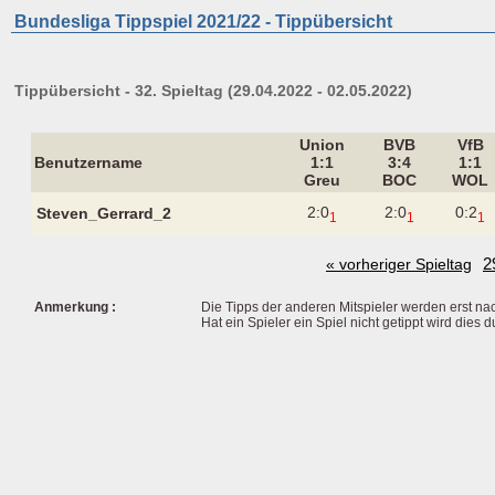
Bundesliga Tippspiel 2021/22 - Tippübersicht
Tippübersicht - 32. Spieltag (29.04.2022 - 02.05.2022)
Union
BVB
VfB
Benutzername
1:1
3:4
1:1
Greu
BOC
WOL
2:0
2:0
0:2
Steven_Gerrard_2
1
1
1
2
« vorheriger Spieltag
Anmerkung :
Die Tipps der anderen Mitspieler werden erst na
Hat ein Spieler ein Spiel nicht getippt wird dies 