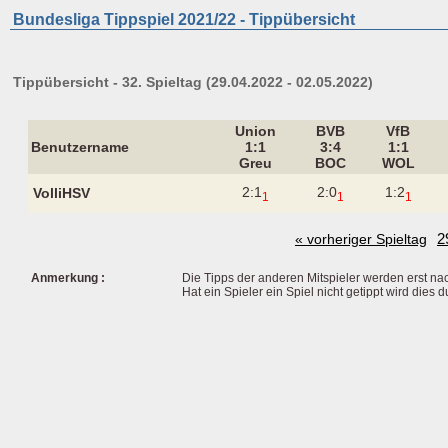
Bundesliga Tippspiel 2021/22 - Tippübersicht
Tippübersicht - 32. Spieltag (29.04.2022 - 02.05.2022)
Union
BVB
VfB
Benutzername
1:1
3:4
1:1
Greu
BOC
WOL
2:1
2:0
1:2
VolliHSV
1
1
1
2
« vorheriger Spieltag
Anmerkung :
Die Tipps der anderen Mitspieler werden erst na
Hat ein Spieler ein Spiel nicht getippt wird dies 