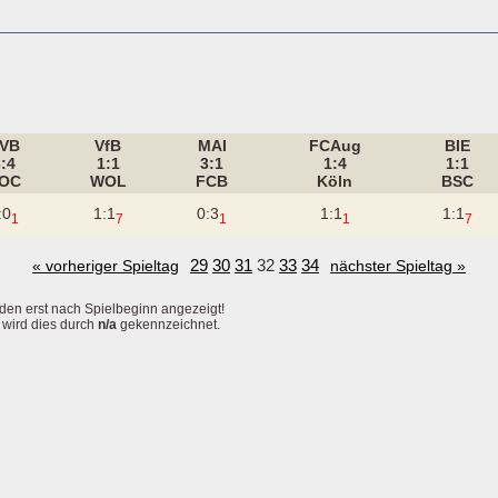
VB
VfB
MAI
FCAug
BIE
:4
1:1
3:1
1:4
1:1
OC
WOL
FCB
Köln
BSC
:0
1:1
0:3
1:1
1:1
1
7
1
1
7
29
30
31
32
33
34
« vorheriger Spieltag
nächster Spieltag »
den erst nach Spielbeginn angezeigt!
t wird dies durch
n/a
gekennzeichnet.