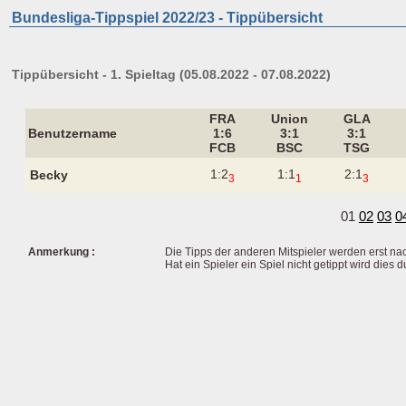
Bundesliga-Tippspiel 2022/23 - Tippübersicht
Tippübersicht - 1. Spieltag (05.08.2022 - 07.08.2022)
FRA
Union
GLA
Benutzername
1:6
3:1
3:1
FCB
BSC
TSG
1:2
1:1
2:1
Becky
3
1
3
01
02
03
0
Anmerkung :
Die Tipps der anderen Mitspieler werden erst na
Hat ein Spieler ein Spiel nicht getippt wird dies 