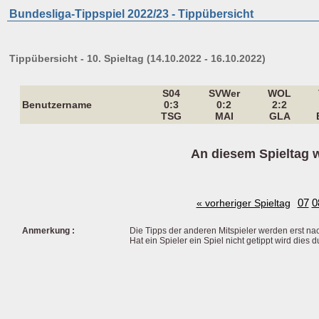
Bundesliga-Tippspiel 2022/23 - Tippübersicht
Tippübersicht - 10. Spieltag (14.10.2022 - 16.10.2022)
S04
SVWer
WOL
Benutzername
0:3
0:2
2:2
TSG
MAI
GLA
An diesem Spieltag 
07
0
« vorheriger Spieltag
Anmerkung :
Die Tipps der anderen Mitspieler werden erst na
Hat ein Spieler ein Spiel nicht getippt wird dies 