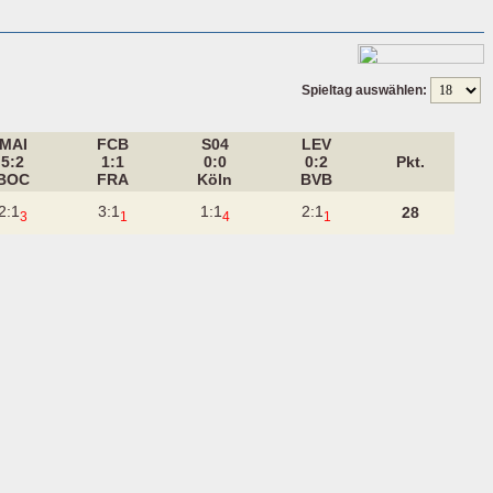
Spieltag auswählen:
MAI
FCB
S04
LEV
5:2
1:1
0:0
0:2
Pkt.
BOC
FRA
Köln
BVB
2:1
3:1
1:1
2:1
28
3
1
4
1