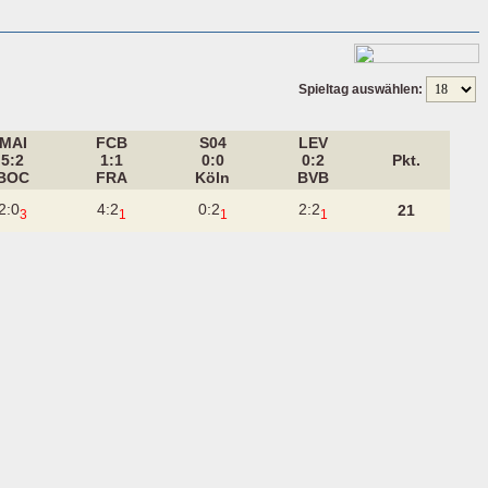
Spieltag auswählen:
MAI
FCB
S04
LEV
5:2
1:1
0:0
0:2
Pkt.
BOC
FRA
Köln
BVB
2:0
4:2
0:2
2:2
21
3
1
1
1