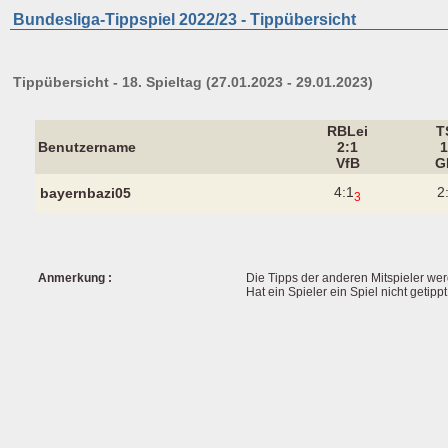
Bundesliga-Tippspiel 2022/23 - Tippübersicht
Tippübersicht - 18. Spieltag (27.01.2023 - 29.01.2023)
RBLei
T
Benutzername
2:1
1
VfB
G
4:1
2
bayernbazi05
3
Anmerkung :
Die Tipps der anderen Mitspieler wer
Hat ein Spieler ein Spiel nicht getipp