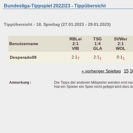
Bundesliga-Tippspiel 2022/23 - Tippübersicht
Tippübersicht - 18. Spieltag (27.01.2023 - 29.01.2023)
RBLei
TSG
SVWer
Benutzername
2:1
1:4
2:1
VfB
GLA
WOL
2:1
2:1
0:1
Desperado09
7
1
1
15
1
« vorheriger Spieltag
Anmerkung :
Die Tipps der anderen Mitspieler werden erst na
Hat ein Spieler ein Spiel nicht getippt wird dies 