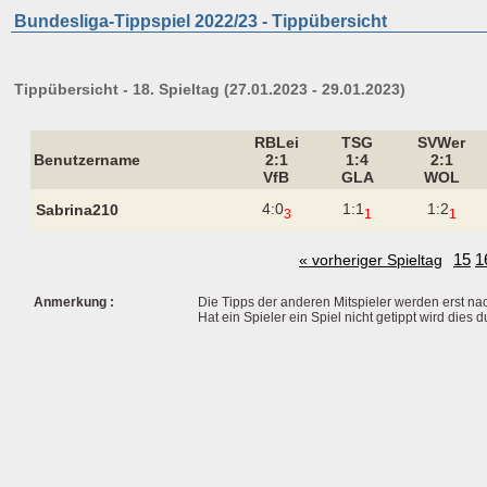
Bundesliga-Tippspiel 2022/23 - Tippübersicht
Tippübersicht - 18. Spieltag (27.01.2023 - 29.01.2023)
RBLei
TSG
SVWer
Benutzername
2:1
1:4
2:1
VfB
GLA
WOL
4:0
1:1
1:2
Sabrina210
3
1
1
15
1
« vorheriger Spieltag
Anmerkung :
Die Tipps der anderen Mitspieler werden erst na
Hat ein Spieler ein Spiel nicht getippt wird dies 