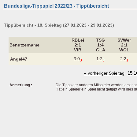
Bundesliga-Tippspiel 2022/23 - Tippübersicht
Tippübersicht - 18. Spieltag (27.01.2023 - 29.01.2023)
RBLei
TSG
SVWer
Benutzername
2:1
1:4
2:1
VfB
GLA
WOL
3:0
1:2
2:2
Angel47
3
3
1
15
1
« vorheriger Spieltag
Anmerkung :
Die Tipps der anderen Mitspieler werden erst na
Hat ein Spieler ein Spiel nicht getippt wird dies 