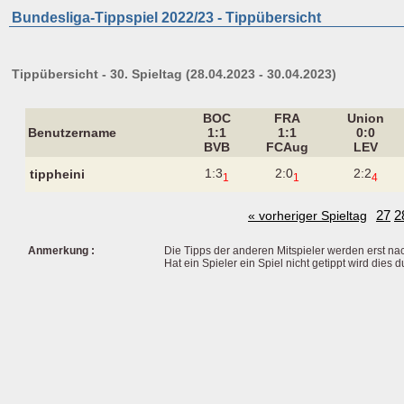
Bundesliga-Tippspiel 2022/23 - Tippübersicht
Tippübersicht - 30. Spieltag (28.04.2023 - 30.04.2023)
BOC
FRA
Union
Benutzername
1:1
1:1
0:0
BVB
FCAug
LEV
1:3
2:0
2:2
tippheini
1
1
4
27
2
« vorheriger Spieltag
Anmerkung :
Die Tipps der anderen Mitspieler werden erst na
Hat ein Spieler ein Spiel nicht getippt wird dies 