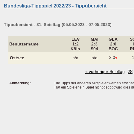
Bundesliga-Tippspiel 2022/23 - Tippübersicht
Tippübersicht - 31. Spieltag (05.05.2023 - 07.05.2023)
LEV
MAI
GLA
S
Benutzername
1:2
2:3
2:0
Köln
S04
BOC
R
2:0
1
Ostsee
n/a
n/a
7
28
« vorheriger Spieltag
Anmerkung :
Die Tipps der anderen Mitspieler werden erst na
Hat ein Spieler ein Spiel nicht getippt wird dies 